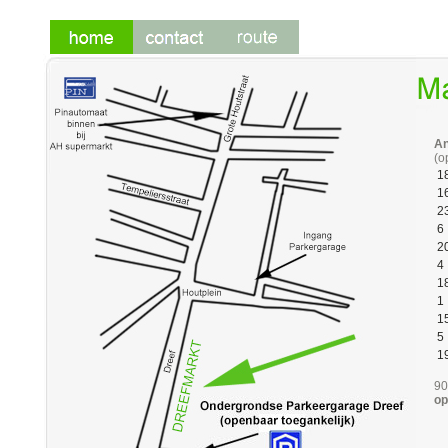
An
(o
1
1
2
6
2
4
1
1
1
5
1
90
op