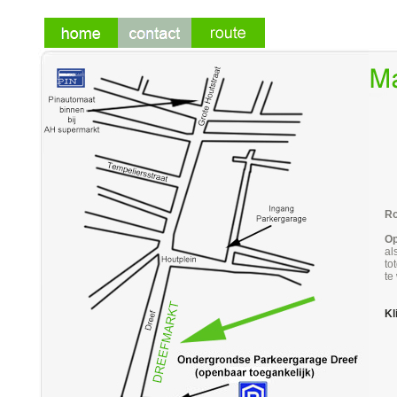
Ro
Op
al
to
te
Kl